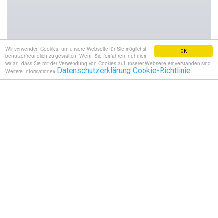
Wir verwenden Cookies, um unsere Webseite für Sie möglichst
OK
benutzerfreundlich zu gestalten. Wenn Sie fortfahren, nehmen
wir an, dass Sie mit der Verwendung von Cookies auf unserer Webseite einverstanden sind.
Datenschutzerklärung Cookie-Richtlinie
Weitere Informationen
Preise
Preise
Berg-oder
Berg-und
(Einzelfahrt)
Talfahrt
Talfahrt
Erwachsene
13,70 €
25,00 €
Senioren
12,80 €
23,80 €